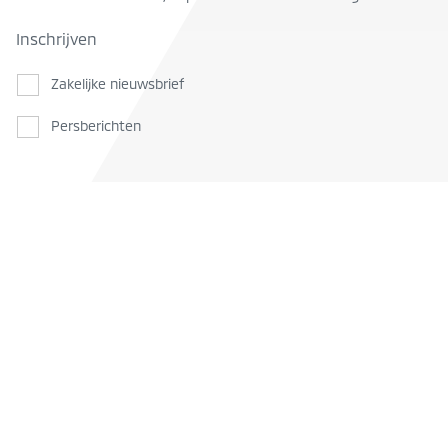
Inschrijven
Zakelijke nieuwsbrief
Persberichten
CONTACTPERSOON
Robbert van den Heuvel
heuvel@mmsn.nl
Newsroom