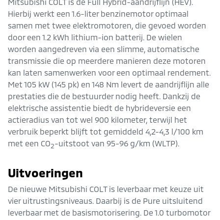
Mitsubishi COLT is de Full Hybrid-aandrijflijn (HEV).
Hierbij werkt een 1.6-liter benzinemotor optimaal
samen met twee elektromotoren, die gevoed worden
door een 1.2 kWh lithium-ion batterij. De wielen
worden aangedreven via een slimme, automatische
transmissie die op meerdere manieren deze motoren
kan laten samenwerken voor een optimaal rendement.
Met 105 kW (145 pk) en 148 Nm levert de aandrijflijn alle
prestaties die de bestuurder nodig heeft. Dankzij de
elektrische assistentie biedt de hybrideversie een
actieradius van tot wel 900 kilometer, terwijl het
verbruik beperkt blijft tot gemiddeld 4,2-4,3 l/100 km
met een CO
-uitstoot van 95-96 g/km (WLTP).
2
Uitvoeringen
De nieuwe Mitsubishi COLT is leverbaar met keuze uit
vier uitrustingsniveaus. Daarbij is de Pure uitsluitend
leverbaar met de basismotorisering. De 1.0 turbomotor