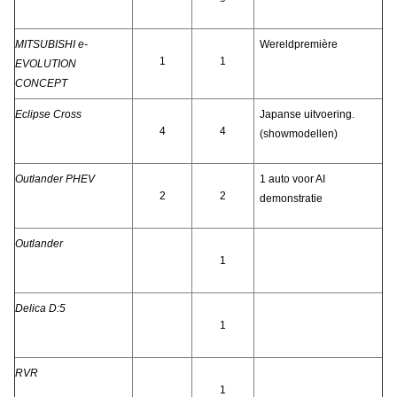
MITSUBISHI e-
Wereldpremière
1
1
EVOLUTION
CONCEPT
Eclipse Cross
Japanse uitvoering.
4
4
(showmodellen)
Outlander PHEV
1 auto voor AI
2
2
demonstratie
Outlander
1
Delica D:5
1
RVR
1