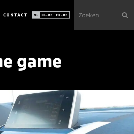
CONTACT
NL
NL-BE
FR-BE
ine game