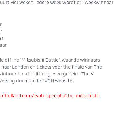
uurt vier weken. Iedere week wordt er 1 weekwinnaar
r
r
ar
aar
e offline “Mitsubishi Battle”, waar de winnaars
aar Londen en tickets voor the finale van The
es inhoudt; dat blijft nog even geheim. The V
d verslag doen op de TVOH website.
ofholland.com/tvoh-specials/the-mitsubishi-