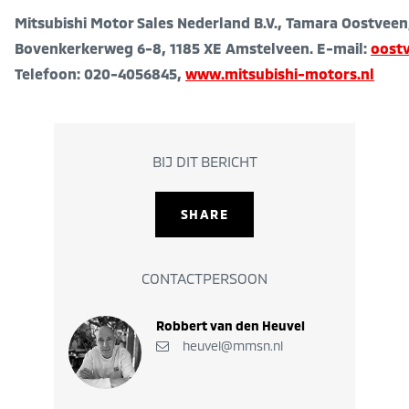
Mitsubishi Motor Sales Nederland B.V., Tamara Oostveen,
Bovenkerkerweg 6-8, 1185 XE Amstelveen.
E-mail:
oost
Telefoon: 020-4056845,
www.mitsubishi-motors.nl
BIJ DIT BERICHT
SHARE
CONTACTPERSOON
Robbert van den Heuvel
heuvel@mmsn.nl